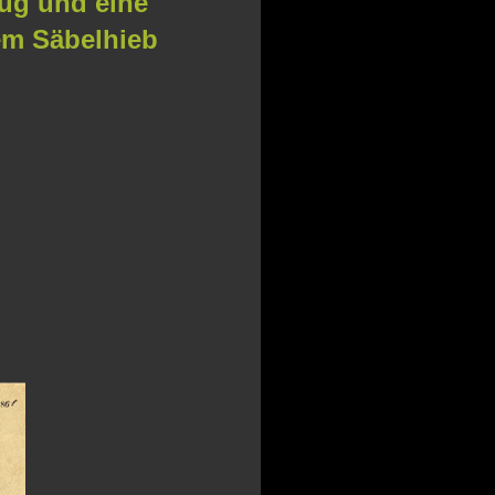
rug und eine
em Säbelhieb