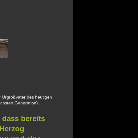
r Urgroßvater des heutigen
echsten Generation).
 dass bereits
 Herzog