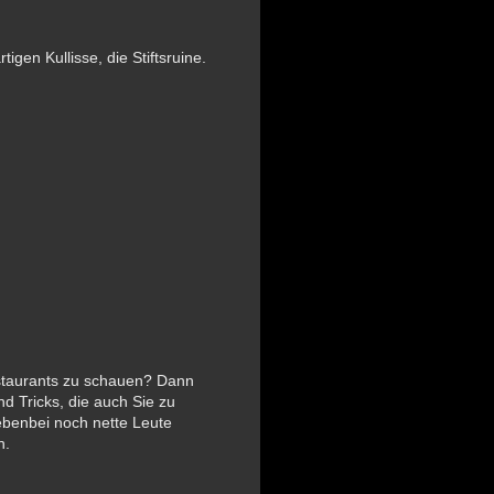
igen Kullisse, die Stiftsruine.
estaurants zu schauen? Dann
und Tricks, die auch Sie zu
ebenbei noch nette Leute
n.